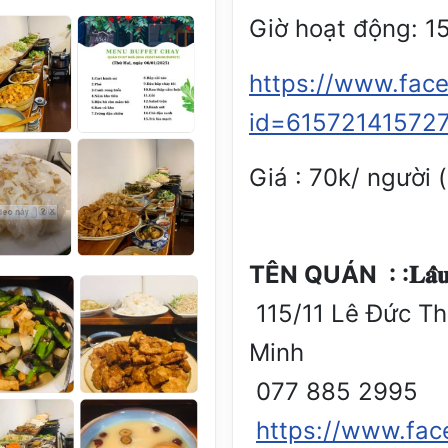
Giờ hoạt động: 1
https://www.face
id=61572141572
Giá : 70k/ người 
TÊN QUÁN : :𝐋𝐚̂̉𝐮 𝐂𝐡
115/11 Lê Đức Th
Minh
077 885 2995
https://www.fa