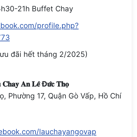
5h30-21h Buffet Chay
book.com/profile.php?
773
(ưu đãi hết tháng 2/2025)
𝐲 𝐀𝐧 𝐋𝐞̂ Đ𝐮̛́𝐜 𝐓𝐡𝐨̣
ọ, Phường 17, Quận Gò Vấp, Hồ Chí
cebook.com/lauchayangovap