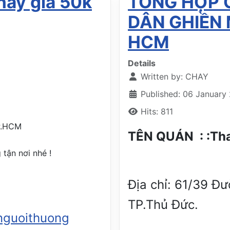
hay giá 50k
TỔNG HỢP 
DÂN GHIỀN 
HCM
Details
Written by:
CHAY
Published: 06 January
Hits: 811
TP.HCM
TÊN QUÁN : 
tận nơi nhé !
Địa chỉ: 61/39 Đ
TP.Thủ Đức
nguoithuong