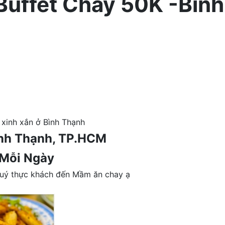
ffet Chay 50K -Bình
xinh xắn ở Bình Thạnh
ình Thạnh, TP.HCM
 Mỗi Ngày
quý thực khách đến Mầm ăn chay ạ