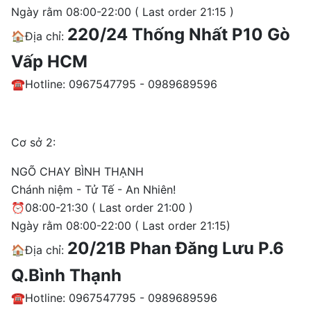
Ngày rằm 08:00-22:00 ( Last order 21:15 )
220/24 Thống Nhất P10 Gò
🏠Địa chỉ:
Vấp HCM
☎️Hotline: 0967547795 - 0989689596
Cơ sở 2:
NGÕ CHAY BÌNH THẠNH
Chánh niệm - Tử Tế - An Nhiên!
⏰08:00-21:30 ( Last order 21:00 )
Ngày rằm 08:00-22:00 ( Last order 21:15)
20/21B Phan Đăng Lưu P.6
🏠Địa chỉ:
Q.Bình Thạnh
☎️Hotline: 0967547795 - 0989689596