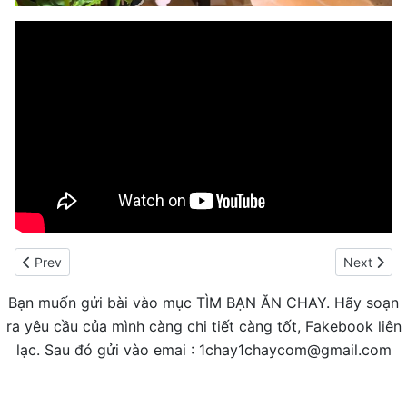
Previous article: TỔNG HỢP CÁC QUÁN BUFFET CHO DÂN GHI
Next arti
Prev
Next
Bạn muốn gửi bài vào mục TÌM BẠN ĂN CHAY. Hãy soạn
ra yêu cầu của mình càng chi tiết càng tốt, Fakebook liên
lạc. Sau đó gửi vào emai : 1chay1chaycom@gmail.com