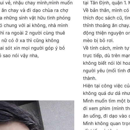
vui vẻ, nhậu chay mình,mình muốn
tại Tân Định, quận 1
 ăn chay và đi dạo chùa ra chợ
Về bản thân, mình có
a những sinh vật hữu tình phóng
thích đọc sách cũ, tì
có chung với ai không, nhà mình
thỉnh thoảng ăn chay
thì ra ngoài 2 người cùng thuê
động thiện nguyện on
n nữ có ở xa thì cũng không
mèo bị bỏ rơi.
sai sót xin mọi người góp ý bỏ
Về tính cách, mình tự
 sao nói vậy nha,
trực tiếp, dù trên mạ
không biết nói lời h
người yêu (mối tình 
thành.
Hiện tại công việc củ
không quá dư dả nhưn
Mình muốn tìm một b
đi xem phim (mình th
ăn uống, đi dạo vào c
Mình không quan trọ