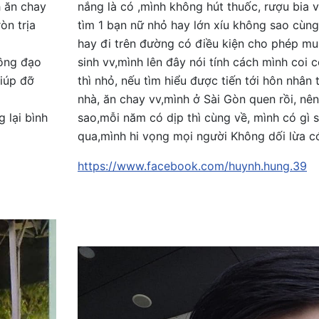
 ăn chay
nắng là có ,mình không hút thuốc, rượu bia 
òn trịa
tìm 1 bạn nữ nhỏ hay lớn xíu không sao cùng
hay đi trên đường có điều kiện cho phép mu
đồng đạo
sinh vv,mình lên đây nói tính cách mình coi 
giúp đỡ
thì nhỏ, nếu tìm hiểu được tiến tới hôn nhân 
nhà, ăn chay vv,mình ở Sài Gòn quen rồi, nê
 lại bình
sao,mỗi năm có dịp thì cùng về, mình có gì 
qua,mình hi vọng mọi người Không dối lừa có
https://www.facebook.com/huynh.hung.39