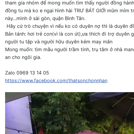
tham gia nhóm để mong muốn tìm thấy người đồng hành
đồng tu mà ko e ngại hình hài TRƯ BÁT GIỚI mũm mỉm tr
này...mình ở sài gòn, quận Bình Tân.
Hãy cứ trò chuyện vì nếu ko có duyên nợ thì là duyên 
Bản tánh: hơi trẻ con(vì là con út),ưa thích đi trợ duyên 
người tu tập và người hữu duyên kém may mắn
Mong muốn: tìm mẫu người trầm tính, trụ tâm ở nhà mang
an cho ngôi gia.
Zalo 0969 13 14 05
https://www.facebook.com/thatsonchonnhan