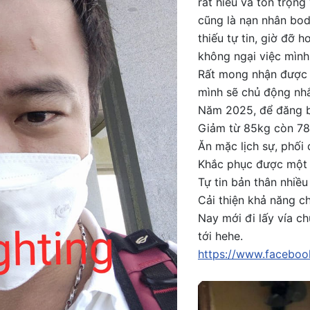
rất hiểu và tôn trọng
cũng là nạn nhân bo
thiếu tự tin, giờ đỡ 
không ngại việc mình
Rất mong nhận được t
mình sẽ chủ động nhắ
Năm 2025, để đăng bà
Giảm từ 85kg còn 7
Ăn mặc lịch sự, phối 
Khắc phục được một c
Tự tin bản thân nhiều
Cải thiện khả năng chụ
Nay mới đi lấy vía c
tới hehe.
https://www.faceboo