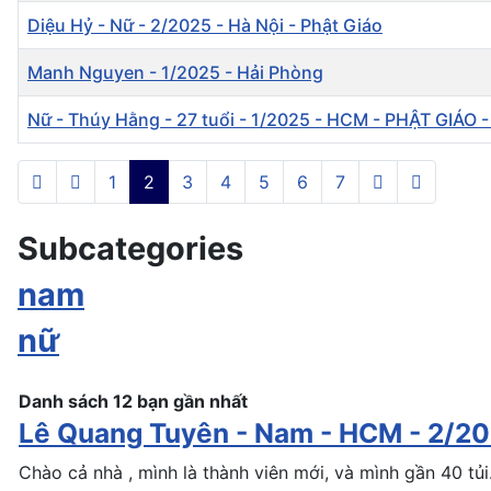
Diệu Hỷ - Nữ - 2/2025 - Hà Nội - Phật Giáo
Manh Nguyen - 1/2025 - Hải Phòng
Nữ - Thúy Hằng - 27 tuổi - 1/2025 - HCM - PHẬT GIÁO 
Articles
1
2
3
4
5
6
7
Subcategories
nam
nữ
Danh sách 12 bạn gần nhất
Lê Quang Tuyên - Nam - HCM - 2/2
Chào cả nhà , mình là thành viên mới, và mình gần 40 tủi