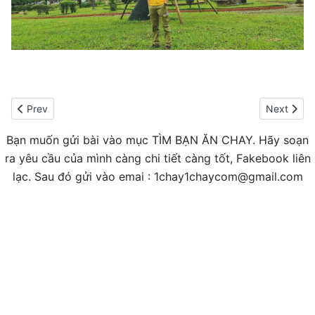
Previous article: Đỗ Văn Nghĩa - 7/2025 - Hải Phòng
Next artic
Prev
Next
Bạn muốn gửi bài vào mục TÌM BẠN ĂN CHAY. Hãy soạn
ra yêu cầu của mình càng chi tiết càng tốt, Fakebook liên
lạc. Sau đó gửi vào emai : 1chay1chaycom@gmail.com