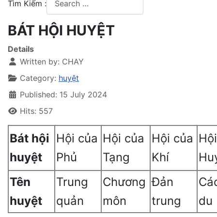
Tìm Kiếm :
Type 2 or more characters for results.
BÁT HỘI HUYỆT
Details
Written by:
CHAY
Category:
huyệt
Published: 15 July 2024
Hits: 557
Bát hội
Hội của
Hội của
Hội của
Hội
huyệt
Phủ
Tạng
Khí
Hu
Tên
Trung
Chương
Đản
Cá
huyệt
quản
môn
trung
du